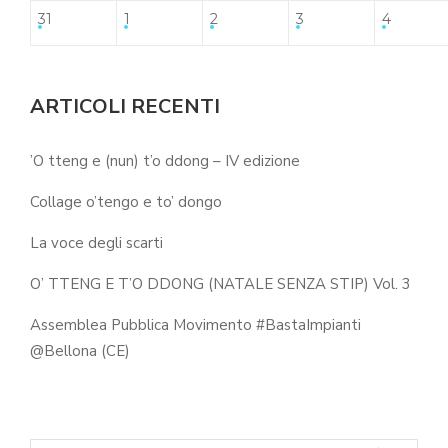
31
1
2
3
4
ARTICOLI RECENTI
’O tteng e (nun) t’o ddong – IV edizione
Collage o’tengo e to’ dongo
La voce degli scarti
O’ TTENG E T’O DDONG (NATALE SENZA STIP) Vol. 3
Assemblea Pubblica Movimento #BastaImpianti
@Bellona (CE)