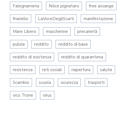
Falegnameria
felice pignataro
free assange
friariello
LaVoceDegliScarti
manifestazione
Mare Libero
mascherine
precarietà
pulizia
reddito
reddito di base
reddito di esistenza
reddito di quarantena
resistenza
reti sociali
riapertura
salute
Scambio
scuola
sicurezza
trasporti
vico Trone
virus