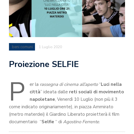
beni comuni
1 Luglio 2020
Proiezione SELFIE
P
er la
rassegna di cinema all’aperto
“
Luci nella
città
” ideata dalle
reti sociali di movimento
napoletane
, Venerdì 10 Luglio (non più il 3
come indicato originariamente), in piazza Ammirato
(metro materdei) il Giardino Liberato proietterà il film
documentario “
Selfie
“ di
Agostino Ferrente
.