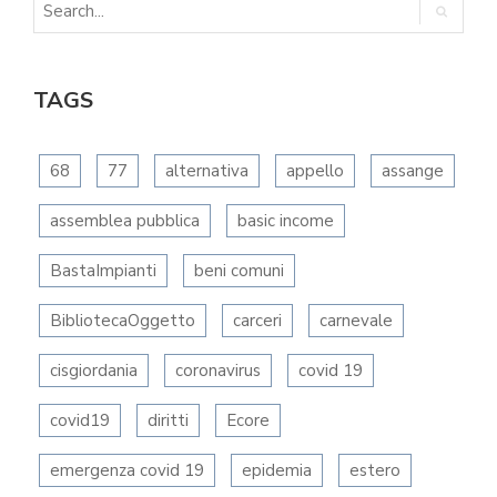
TAGS
68
77
alternativa
appello
assange
assemblea pubblica
basic income
BastaImpianti
beni comuni
BibliotecaOggetto
carceri
carnevale
cisgiordania
coronavirus
covid 19
covid19
diritti
Ecore
emergenza covid 19
epidemia
estero