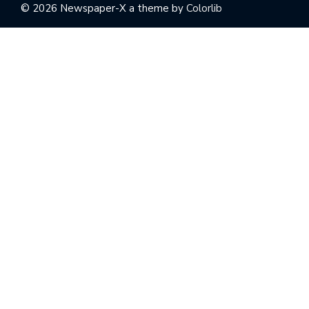
© 2026 Newspaper-X a theme by
Colorlib