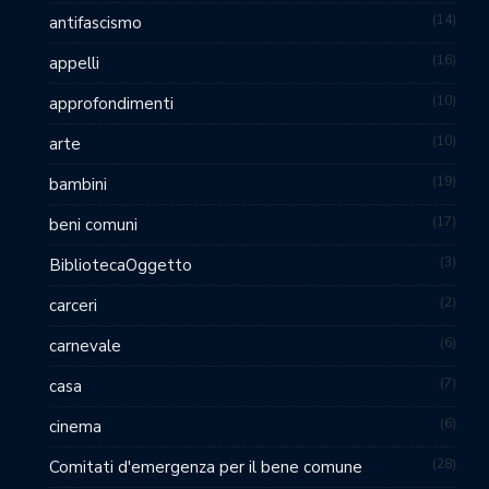
14
antifascismo
16
appelli
10
approfondimenti
10
arte
19
bambini
17
beni comuni
3
BibliotecaOggetto
2
carceri
6
carnevale
7
casa
6
cinema
28
Comitati d'emergenza per il bene comune