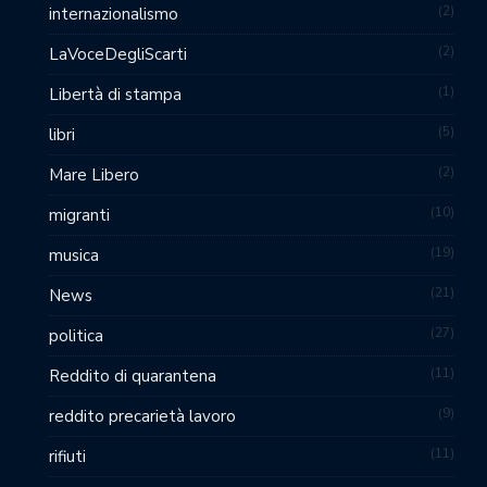
2
internazionalismo
2
LaVoceDegliScarti
1
Libertà di stampa
5
libri
2
Mare Libero
10
migranti
19
musica
21
News
27
politica
11
Reddito di quarantena
9
reddito precarietà lavoro
11
rifiuti