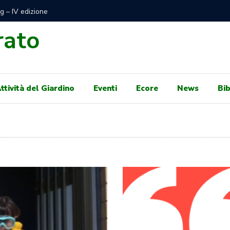
di Mare Libero e gratuito sotto Autorità Portuale per
100 GIO
e concessioni balneari per il 2024
GENNAIO,
rato
ttività del Giardino
Eventi
Ecore
News
Bib