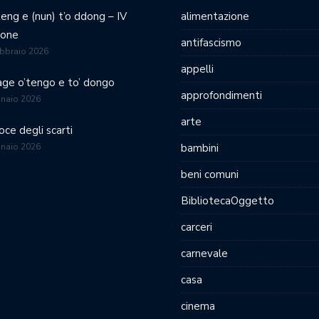
teng e (nun) t’o ddong – IV
alimentazione
ione
antifascismo
bbraio 2026
appelli
age o’tengo e to’ dongo
approfondimenti
nnaio 2026
arte
oce degli scarti
nnaio 2026
bambini
beni comuni
BibliotecaOggetto
carceri
carnevale
casa
cinema