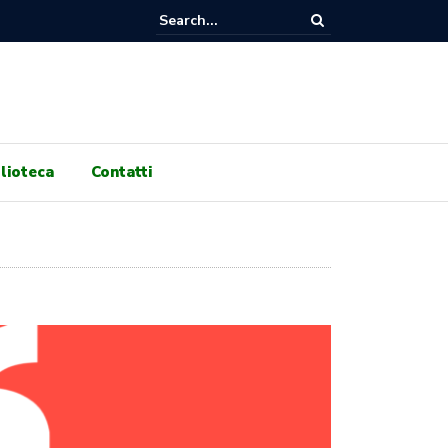
RNI DI GENOCIDIO, 100 GIORNI DI RESISTENZA! ASSEMBLEA PUBBLIC
 ORE 17:30 A GALLERIA PRINCIPE DI NAPOLI!
lioteca
Contatti