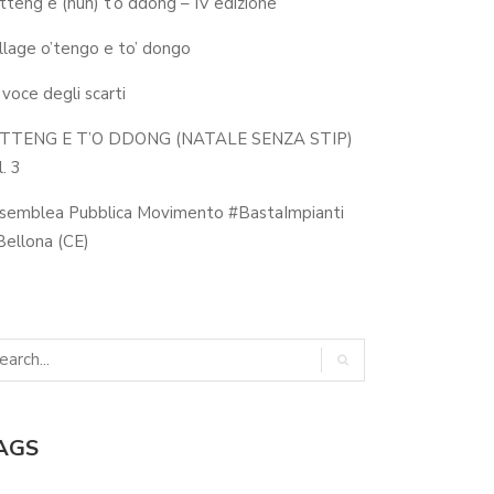
 tteng e (nun) t’o ddong – IV edizione
llage o’tengo e to’ dongo
 voce degli scarti
 TTENG E T’O DDONG (NATALE SENZA STIP)
. 3
semblea Pubblica Movimento #BastaImpianti
ellona (CE)
AGS