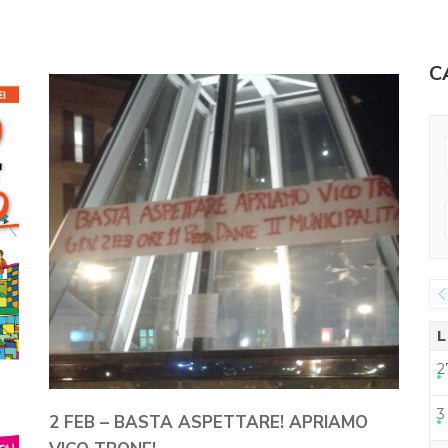
C
L
2
3
2 FEB – BASTA ASPETTARE! APRIAMO