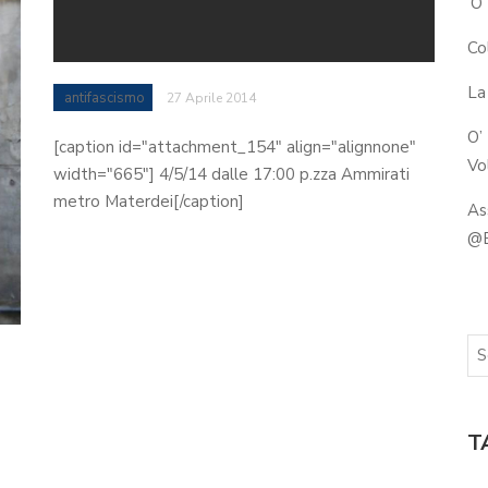
’O
Co
La
antifascismo
27 Aprile 2014
O’
[caption id="attachment_154" align="alignnone"
Vol
width="665"] 4/5/14 dalle 17:00 p.zza Ammirati
metro Materdei[/caption]
As
@B
T