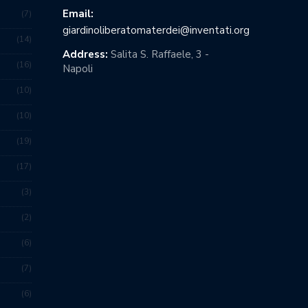
Email:
7
giardinoliberatomaterdei@inventati.org
14
Address:
Salita S. Raffaele, 3 -
16
Napoli
10
10
19
17
3
2
6
7
6