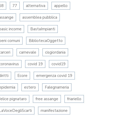
68
77
alternativa
appello
assange
assemblea pubblica
basic income
BastaImpianti
beni comuni
BibliotecaOggetto
carceri
carnevale
cisgiordania
coronavirus
covid 19
covid19
diritti
Ecore
emergenza covid 19
epidemia
estero
Falegnameria
felice pignataro
free assange
friariello
LaVoceDegliScarti
manifestazione