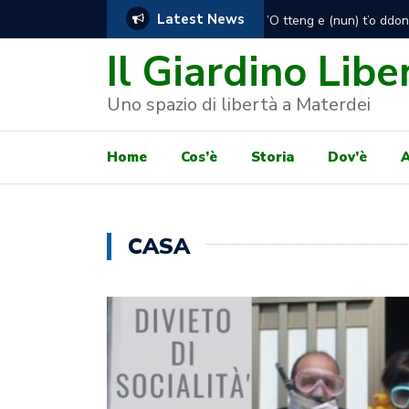
Latest News
Presidio degli attivisti 
consegnare a prorogare l
Il Giardino Libe
Uno spazio di libertà a Materdei
Home
Cos’è
Storia
Dov’è
A
CASA