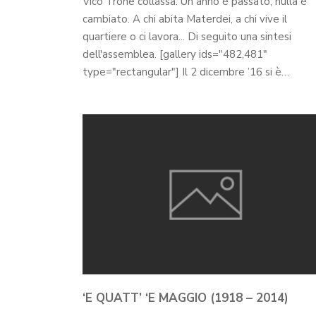
Vico Trone collassa. Un anno è passato, nulla è
cambiato. A chi abita Materdei, a chi vive il
quartiere o ci lavora... Di seguito una sintesi
dell'assemblea. [gallery ids="482,481"
type="rectangular"] Il 2 dicembre ’16 si è…
‘E QUATT’ ‘E MAGGIO (1918 – 2014)