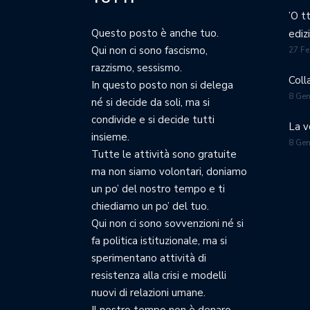
’O t
Questo posto è anche tuo.
ediz
Qui non ci sono fascismo,
27 Fe
razzismo, sessismo.
Coll
In questo posto non si delega
8 Ge
né si decide da soli, ma si
condivide e si decide tutti
La v
insieme.
8 Ge
Tutte le attività sono gratuite
ma non siamo volontari, doniamo
un po’ del nostro tempo e ti
chiediamo un po’ del tuo.
Qui non ci sono sovvenzioni né si
fa politica istituzionale, ma si
sperimentano attività di
resistenza alla crisi e modelli
nuovi di relazioni umane.
Il nostro tempo non è denaro