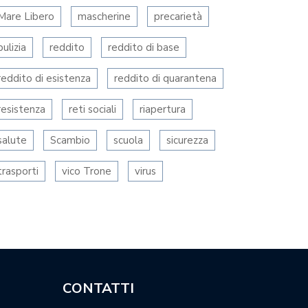
Mare Libero
mascherine
precarietà
pulizia
reddito
reddito di base
reddito di esistenza
reddito di quarantena
resistenza
reti sociali
riapertura
salute
Scambio
scuola
sicurezza
trasporti
vico Trone
virus
CONTATTI