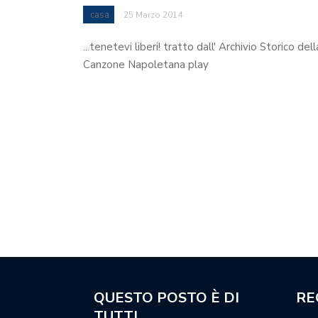
casa
25 Marzo 2014
...tenetevi liberi! tratto dall' Archivio Storico dell
Canzone Napoletana play
QUESTO POSTO È DI
RE
TUTTI