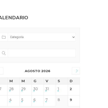
ALENDARIO
AGOSTO 2026
M
M
G
V
S
D
7
28
29
30
31
1
2
4
5
6
7
8
9