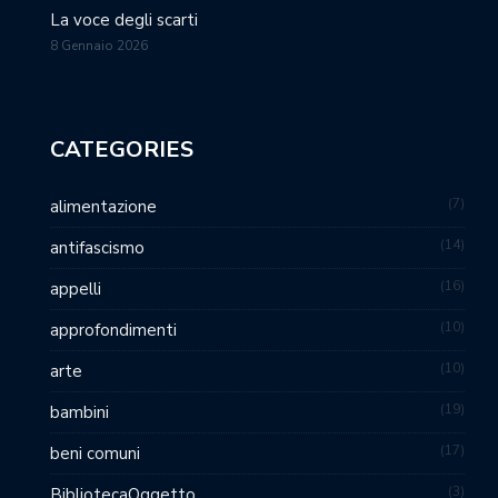
La voce degli scarti
8 Gennaio 2026
CATEGORIES
7
alimentazione
14
antifascismo
16
appelli
10
approfondimenti
10
arte
19
bambini
17
beni comuni
3
BibliotecaOggetto