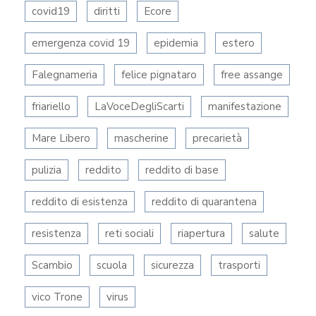
covid19
diritti
Ecore
emergenza covid 19
epidemia
estero
Falegnameria
felice pignataro
free assange
friariello
LaVoceDegliScarti
manifestazione
Mare Libero
mascherine
precarietà
pulizia
reddito
reddito di base
reddito di esistenza
reddito di quarantena
resistenza
reti sociali
riapertura
salute
Scambio
scuola
sicurezza
trasporti
vico Trone
virus