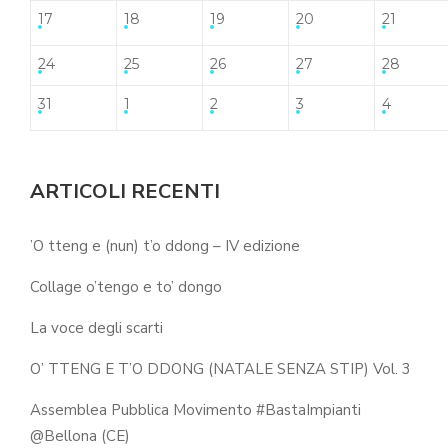
17
18
19
20
21
24
25
26
27
28
31
1
2
3
4
ARTICOLI RECENTI
’O tteng e (nun) t’o ddong – IV edizione
Collage o’tengo e to’ dongo
La voce degli scarti
O’ TTENG E T’O DDONG (NATALE SENZA STIP) Vol. 3
Assemblea Pubblica Movimento #BastaImpianti
@Bellona (CE)