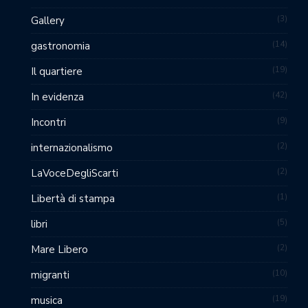
3
Gallery
14
gastronomia
19
Il quartiere
42
In evidenza
9
Incontri
2
internazionalismo
2
LaVoceDegliScarti
1
Libertà di stampa
5
libri
2
Mare Libero
10
migranti
19
musica