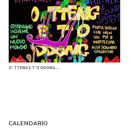
O’ TTENG E T’O DDONG…
N
CALENDARIO