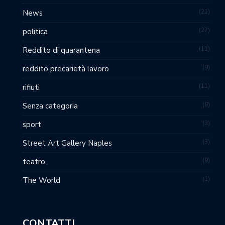
21
News
27
politica
11
Reddito di quarantena
9
reddito precarietà lavoro
11
rifiuti
8
Senza categoria
3
sport
3
Street Art Gallery Naples
9
teatro
1
The World
CONTATTI