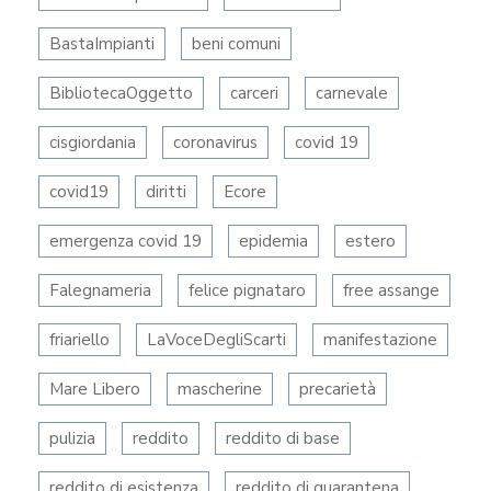
BastaImpianti
beni comuni
BibliotecaOggetto
carceri
carnevale
cisgiordania
coronavirus
covid 19
covid19
diritti
Ecore
emergenza covid 19
epidemia
estero
Falegnameria
felice pignataro
free assange
friariello
LaVoceDegliScarti
manifestazione
Mare Libero
mascherine
precarietà
pulizia
reddito
reddito di base
reddito di esistenza
reddito di quarantena