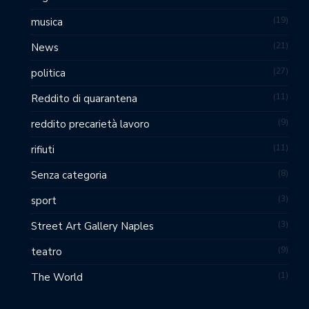
19
musica
21
News
27
politica
11
Reddito di quarantena
9
reddito precarietà lavoro
11
rifiuti
8
Senza categoria
3
sport
3
Street Art Gallery Naples
9
teatro
1
The World