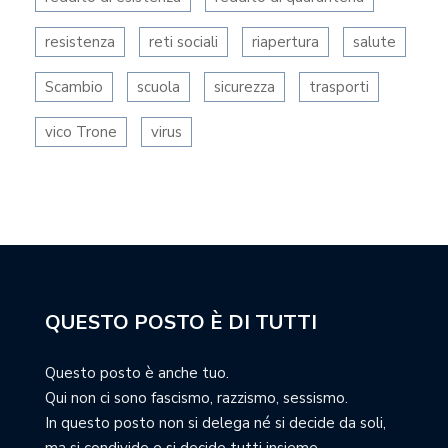
resistenza
reti sociali
riapertura
salute
Scambio
scuola
sicurezza
trasporti
vico Trone
virus
QUESTO POSTO È DI TUTTI
Questo posto è anche tuo.
Qui non ci sono fascismo, razzismo, sessismo.
In questo posto non si delega né si decide da soli,