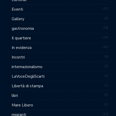
22
Eventi
3
Gallery
14
gastronomia
19
Il quartiere
42
In evidenza
9
Incontri
2
internazionalismo
2
LaVoceDegliScarti
1
Libertà di stampa
5
libri
2
Mare Libero
10
migranti