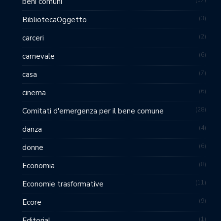
beni comuni
3
BibliotecaOggetto
2
carceri
6
carnevale
7
casa
6
cinema
28
Comitati d'emergenza per il bene comune
4
danza
6
donne
8
Economia
11
Economie trasformative
9
Ecore
1
Editorial