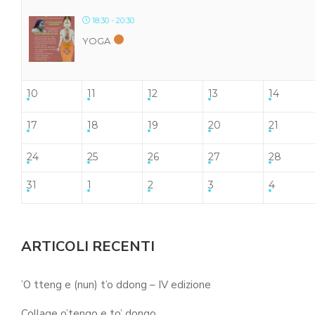
18:30 - 20:30
YOGA
10
11
12
13
14
17
18
19
20
21
24
25
26
27
28
31
1
2
3
4
ARTICOLI RECENTI
’O tteng e (nun) t’o ddong – IV edizione
Collage o’tengo e to’ dongo