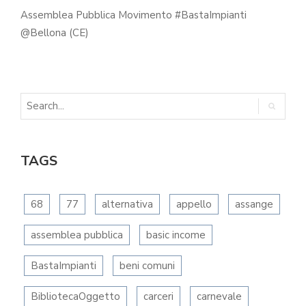
Assemblea Pubblica Movimento #BastaImpianti
@Bellona (CE)
TAGS
68
77
alternativa
appello
assange
assemblea pubblica
basic income
BastaImpianti
beni comuni
BibliotecaOggetto
carceri
carnevale