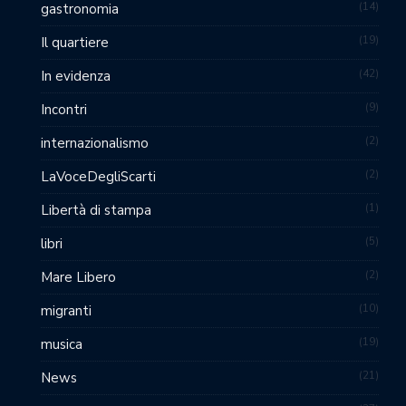
14
gastronomia
19
Il quartiere
42
In evidenza
9
Incontri
2
internazionalismo
2
LaVoceDegliScarti
1
Libertà di stampa
5
libri
2
Mare Libero
10
migranti
19
musica
21
News