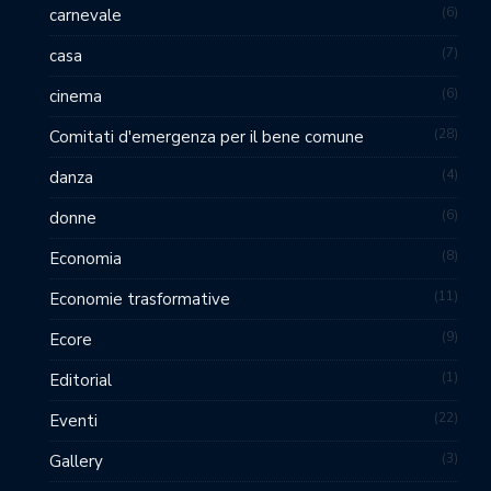
6
carnevale
7
casa
6
cinema
28
Comitati d'emergenza per il bene comune
4
danza
6
donne
8
Economia
11
Economie trasformative
9
Ecore
1
Editorial
22
Eventi
3
Gallery