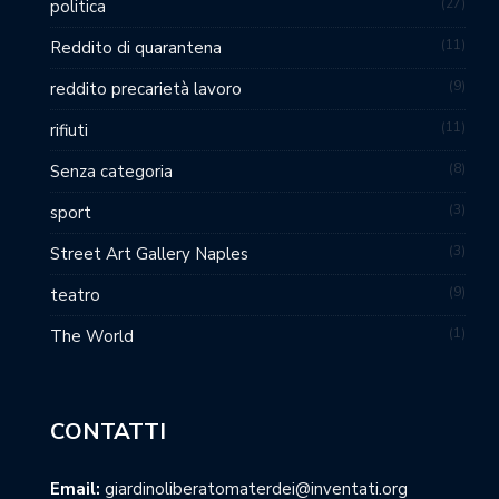
27
politica
11
Reddito di quarantena
9
reddito precarietà lavoro
11
rifiuti
8
Senza categoria
3
sport
3
Street Art Gallery Naples
9
teatro
1
The World
CONTATTI
Email:
giardinoliberatomaterdei@inventati.org