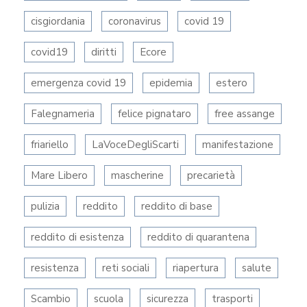
cisgiordania
coronavirus
covid 19
covid19
diritti
Ecore
emergenza covid 19
epidemia
estero
Falegnameria
felice pignataro
free assange
friariello
LaVoceDegliScarti
manifestazione
Mare Libero
mascherine
precarietà
pulizia
reddito
reddito di base
reddito di esistenza
reddito di quarantena
resistenza
reti sociali
riapertura
salute
Scambio
scuola
sicurezza
trasporti