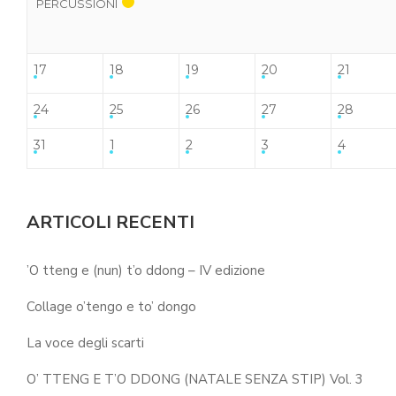
PERCUSSIONI
17
18
19
20
21
24
25
26
27
28
31
1
2
3
4
ARTICOLI RECENTI
’O tteng e (nun) t’o ddong – IV edizione
Collage o’tengo e to’ dongo
La voce degli scarti
O’ TTENG E T’O DDONG (NATALE SENZA STIP) Vol. 3