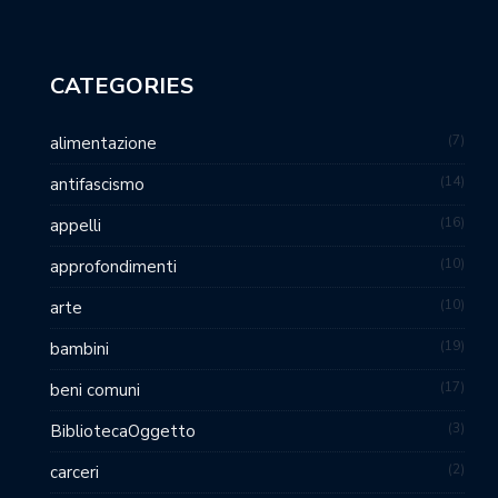
CATEGORIES
7
alimentazione
14
antifascismo
16
appelli
10
approfondimenti
10
arte
19
bambini
17
beni comuni
3
BibliotecaOggetto
2
carceri