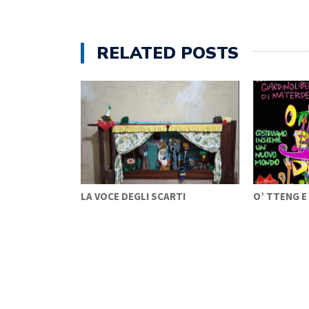
RELATED POSTS
 T’O…
LA VOCE DEGLI SCARTI
O’ TTENG 