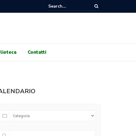
RNI DI GENOCIDIO, 100 GIORNI DI RESISTENZA! ASSEMBLEA PUBBLIC
 ORE 17:30 A GALLERIA PRINCIPE DI NAPOLI!
lioteca
Contatti
ALENDARIO