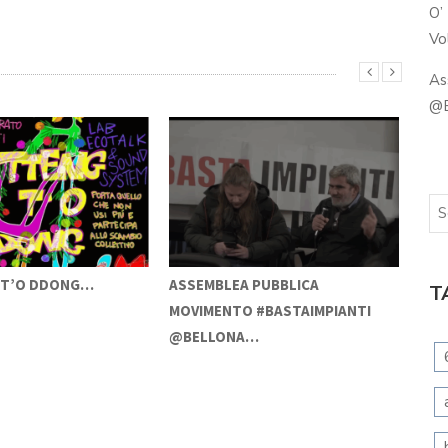
O’
Vol
As
@B
E T’O DDONG…
ASSEMBLEA PUBBLICA
NAS
T
MOVIMENTO #BASTAIMPIANTI
FAL
@BELLONA…