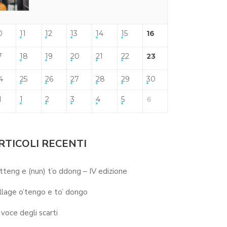
0
11
12
13
14
15
16
7
18
19
20
21
22
23
4
25
26
27
28
29
30
1
1
2
3
4
5
6
RTICOLI RECENTI
 tteng e (nun) t’o ddong – IV edizione
llage o’tengo e to’ dongo
 voce degli scarti