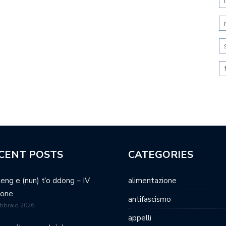
CENT POSTS
CATEGORIES
teng e (nun) t’o ddong – IV
alimentazione
ione
antifascismo
bbraio 2026
appelli