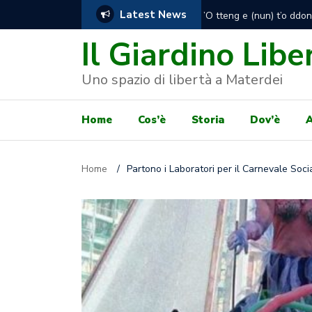
Latest News
Presidio degli attivisti 
consegnare a prorogare l
Il Giardino Libe
Uno spazio di libertà a Materdei
Home
Cos’è
Storia
Dov’è
A
Home
/
Partono i Laboratori per il Carnevale Soc