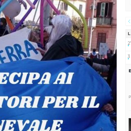
L
2
3