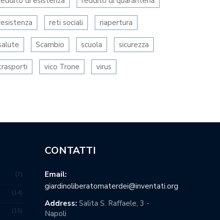
reddito di esistenza
reddito di quarantena
resistenza
reti sociali
riapertura
salute
Scambio
scuola
sicurezza
trasporti
vico Trone
virus
CONTATTI
Email:
7
giardinoliberatomaterdei@inventati.org
14
Address:
Salita S. Raffaele, 3 -
16
Napoli