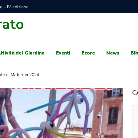
di Mare Libero e gratuito sotto Autorità Portuale per
100 GIO
e concessioni balneari per il 2024
GENNAIO,
rato
ttività del Giardino
Eventi
Ecore
News
Bib
iale di Materdei 2024
C