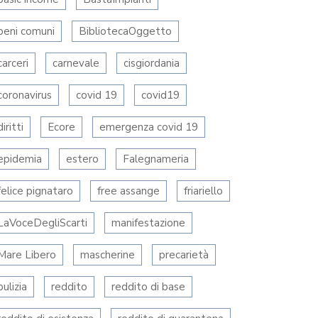
beni comuni
BibliotecaOggetto
carceri
carnevale
cisgiordania
coronavirus
covid 19
covid19
diritti
Ecore
emergenza covid 19
epidemia
estero
Falegnameria
felice pignataro
free assange
friariello
LaVoceDegliScarti
manifestazione
Mare Libero
mascherine
precarietà
pulizia
reddito
reddito di base