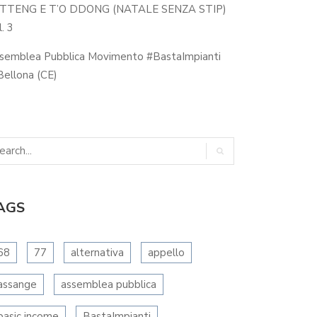
 TTENG E T’O DDONG (NATALE SENZA STIP)
. 3
semblea Pubblica Movimento #BastaImpianti
ellona (CE)
CE IL LABORATORIO DI
O’ TTENG E T’O DDONG…
AGS
EGNAMERIA…
68
77
alternativa
appello
assange
assemblea pubblica
basic income
BastaImpianti