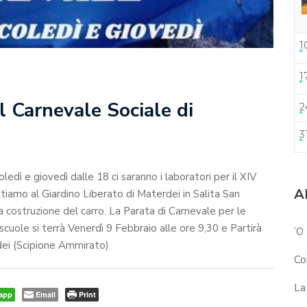
1
1
il Carnevale Sociale di
2
3
oledì e giovedì dalle 18 ci saranno i laboratori per il XIV
A
tiamo al Giardino Liberato di Materdei in Salita San
a costruzione del carro. La Parata di Carnevale per le
scuole si terrà Venerdì 9 Febbraio alle ore 9,30 e Partirà
’O
dei (Scipione Ammirato)
Co
La
app
Email
Print