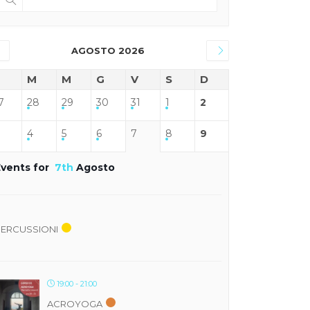
AGOSTO 2026
M
M
G
V
S
D
7
28
29
30
31
1
2
4
5
6
7
8
9
Events for
7th
Agosto
PERCUSSIONI
19:00 - 21:00
ACROYOGA