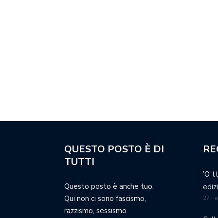
QUESTO POSTO È DI
RE
TUTTI
’O t
Questo posto è anche tuo.
ediz
Qui non ci sono fascismo,
27 Fe
razzismo, sessismo.