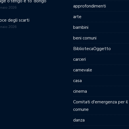
age o’tengo e to’ dongo
approfondimenti
nnaio 2026
arte
oce degli scarti
nnaio 2026
bambini
beni comuni
BibliotecaOggetto
carceri
carnevale
casa
cinema
Comitati d'emergenza per il
comune
danza