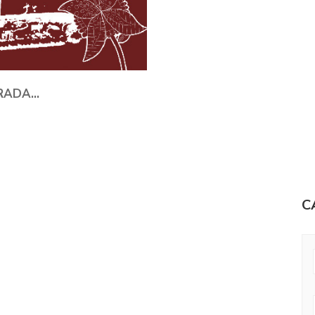
TRADA…
C