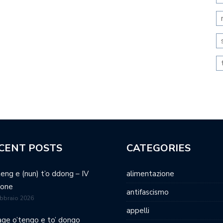
CENT POSTS
CATEGORIES
teng e (nun) t’o ddong – IV
alimentazione
ione
antifascismo
bbraio 2026
appelli
age o’tengo e to’ dongo