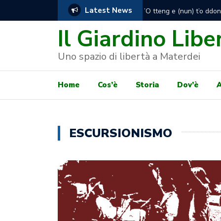
Latest News
Presidio degli attivisti 
consegnare a prorogare l
Il Giardino Libe
Uno spazio di libertà a Materdei
Home
Cos’è
Storia
Dov’è
A
ESCURSIONISMO