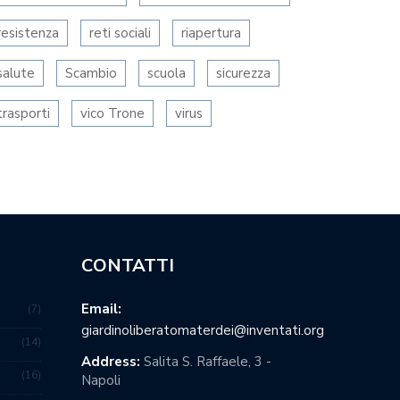
resistenza
reti sociali
riapertura
salute
Scambio
scuola
sicurezza
trasporti
vico Trone
virus
CONTATTI
Email:
7
giardinoliberatomaterdei@inventati.org
14
Address:
Salita S. Raffaele, 3 -
16
Napoli