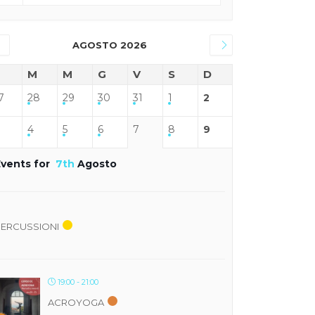
AGOSTO 2026
M
M
G
V
S
D
7
28
29
30
31
1
2
4
5
6
7
8
9
Events for
7th
Agosto
PERCUSSIONI
19:00 - 21:00
ACROYOGA