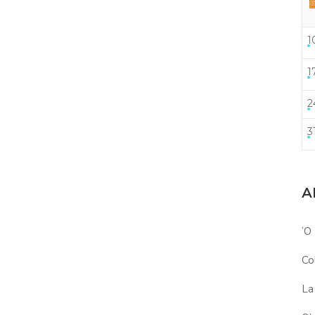
1
1
2
3
A
’O
Co
La