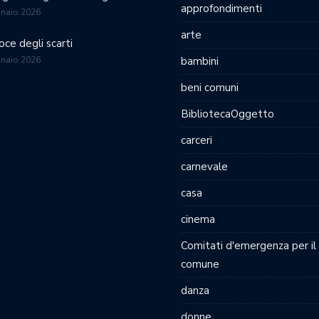
approfondimenti
nnaio 2026
arte
oce degli scarti
nnaio 2026
bambini
beni comuni
BibliotecaOggetto
carceri
carnevale
casa
cinema
Comitati d'emergenza per il
comune
danza
donne