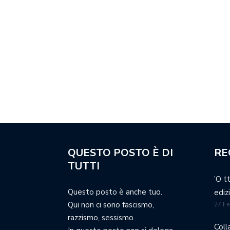
QUESTO POSTO È DI
RE
TUTTI
’O t
Questo posto è anche tuo.
ediz
Qui non ci sono fascismo,
27 Fe
razzismo, sessismo.
Coll