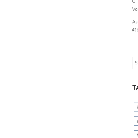
O’
Vol
As
@B
T