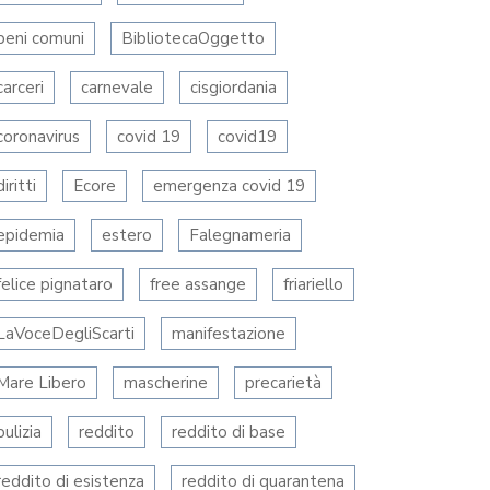
beni comuni
BibliotecaOggetto
carceri
carnevale
cisgiordania
coronavirus
covid 19
covid19
diritti
Ecore
emergenza covid 19
epidemia
estero
Falegnameria
felice pignataro
free assange
friariello
LaVoceDegliScarti
manifestazione
Mare Libero
mascherine
precarietà
pulizia
reddito
reddito di base
reddito di esistenza
reddito di quarantena