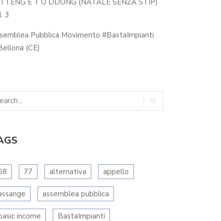
 TTENG E T’O DDONG (NATALE SENZA STIP)
. 3
semblea Pubblica Movimento #BastaImpianti
ellona (CE)
AGS
68
77
alternativa
appello
assange
assemblea pubblica
basic income
BastaImpianti