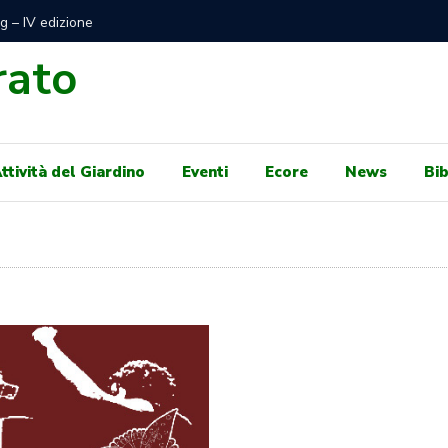
di Mare Libero e gratuito sotto Autorità Portuale per
100 GIO
e concessioni balneari per il 2024
GENNAIO,
rato
ttività del Giardino
Eventi
Ecore
News
Bib