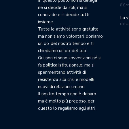
In questo posto non si delega
8 Ge
né si decide da soli, ma si
condivide e si decide tutti
La v
insieme.
8 Ge
Tutte le attività sono gratuite
ma non siamo volontari, doniamo
un po’ del nostro tempo e ti
chiediamo un po’ del tuo.
Qui non ci sono sovvenzioni né si
fa politica istituzionale, ma si
sperimentano attività di
resistenza alla crisi e modelli
nuovi di relazioni umane.
Il nostro tempo non è denaro
ma è molto più prezioso, per
questo lo regaliamo agli altri.