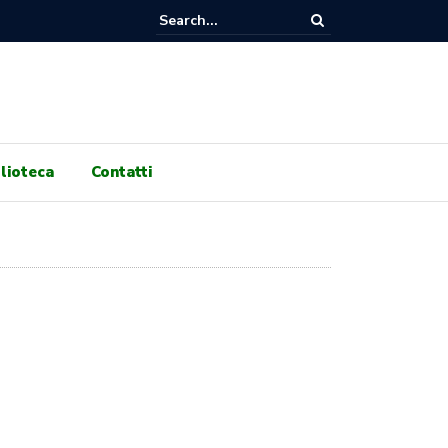
RNI DI GENOCIDIO, 100 GIORNI DI RESISTENZA! ASSEMBLEA PUBBLIC
 ORE 17:30 A GALLERIA PRINCIPE DI NAPOLI!
lioteca
Contatti