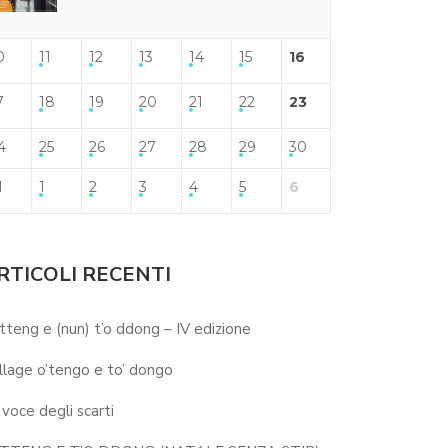
0
11
12
13
14
15
16
7
18
19
20
21
22
23
4
25
26
27
28
29
30
1
1
2
3
4
5
6
RTICOLI RECENTI
 tteng e (nun) t’o ddong – IV edizione
llage o’tengo e to’ dongo
 voce degli scarti