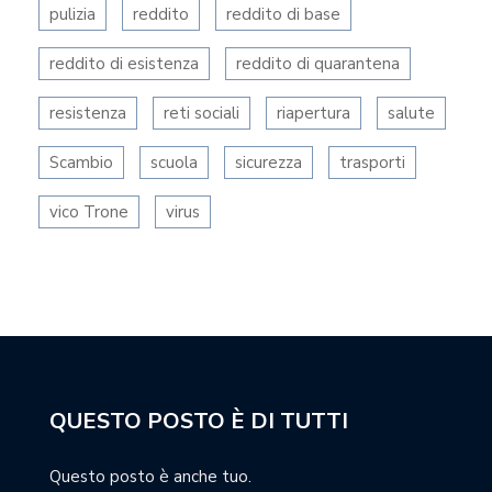
pulizia
reddito
reddito di base
reddito di esistenza
reddito di quarantena
resistenza
reti sociali
riapertura
salute
Scambio
scuola
sicurezza
trasporti
vico Trone
virus
QUESTO POSTO È DI TUTTI
Questo posto è anche tuo.