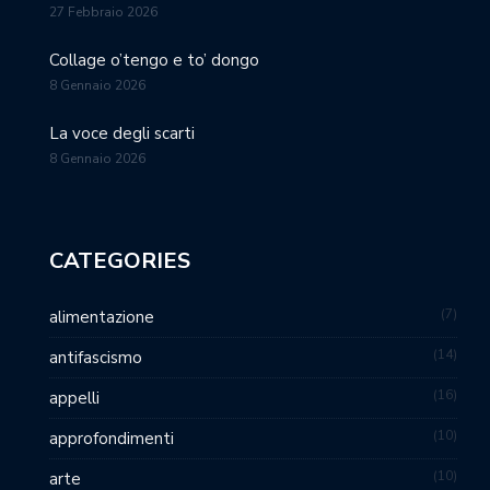
27 Febbraio 2026
Collage o’tengo e to’ dongo
8 Gennaio 2026
La voce degli scarti
8 Gennaio 2026
CATEGORIES
7
alimentazione
14
antifascismo
16
appelli
10
approfondimenti
10
arte