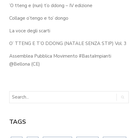
’O tteng e (nun) t’o ddong – IV edizione
Collage o’tengo e to’ dongo
La voce degli scarti
O’ TTENG E T’O DDONG (NATALE SENZA STIP) Vol. 3
Assemblea Pubblica Movimento #BastaImpianti
@Bellona (CE)
TAGS