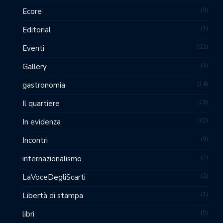
9
Ecore
1
Editorial
22
Eventi
3
Gallery
14
gastronomia
19
Il quartiere
42
In evidenza
9
Incontri
2
internazionalismo
2
LaVoceDegliScarti
1
Libertà di stampa
5
libri