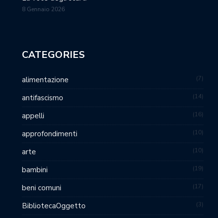
8 Gennaio 2026
CATEGORIES
7
alimentazione
14
antifascismo
16
appelli
10
approfondimenti
10
arte
19
bambini
17
beni comuni
3
BibliotecaOggetto