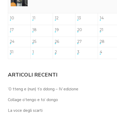
10
11
12
13
14
17
18
19
20
21
24
25
26
27
28
31
1
2
3
4
ARTICOLI RECENTI
’O tteng e (nun) t’o ddong – IV edizione
Collage o’tengo e to’ dongo
La voce degli scarti