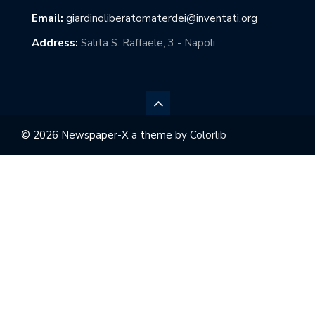
Email:
giardinoliberatomaterdei@inventati.org
Address:
Salita S. Raffaele, 3 - Napoli
© 2026 Newspaper-X a theme by
Colorlib