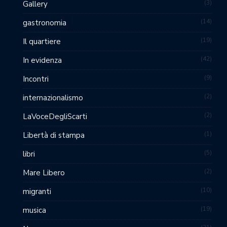
3
Gallery
14
gastronomia
19
Il quartiere
42
In evidenza
9
Incontri
2
internazionalismo
2
LaVoceDegliScarti
1
Libertà di stampa
5
libri
2
Mare Libero
10
migranti
19
musica