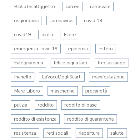
BibliotecaOggetto
carceri
carnevale
cisgiordania
coronavirus
covid 19
covid19
diritti
Ecore
emergenza covid 19
epidemia
estero
Falegnameria
felice pignataro
free assange
friariello
LaVoceDegliScarti
manifestazione
Mare Libero
mascherine
precarietà
pulizia
reddito
reddito di base
reddito di esistenza
reddito di quarantena
resistenza
reti sociali
riapertura
salute