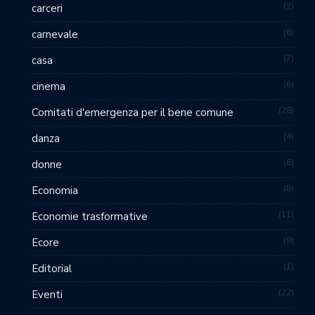
2
carceri
6
carnevale
7
casa
6
cinema
28
Comitati d'emergenza per il bene comune
4
danza
6
donne
8
Economia
11
Economie trasformative
9
Ecore
1
Editorial
22
Eventi