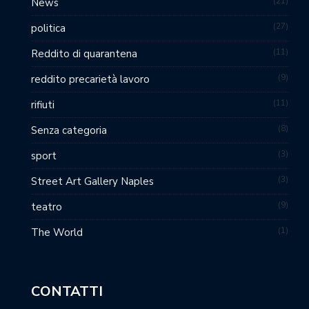
21
News
27
politica
11
Reddito di quarantena
9
reddito precarietà lavoro
11
rifiuti
8
Senza categoria
3
sport
3
Street Art Gallery Naples
9
teatro
1
The World
CONTATTI