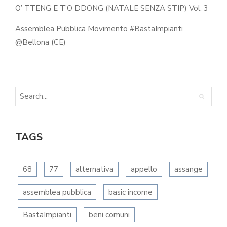
O’ TTENG E T’O DDONG (NATALE SENZA STIP) Vol. 3
Assemblea Pubblica Movimento #BastaImpianti
@Bellona (CE)
TAGS
68
77
alternativa
appello
assange
assemblea pubblica
basic income
BastaImpianti
beni comuni