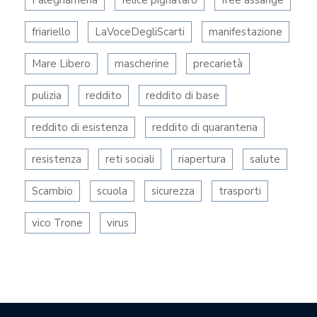
Falegnameria
felice pignataro
free assange
friariello
LaVoceDegliScarti
manifestazione
Mare Libero
mascherine
precarietà
pulizia
reddito
reddito di base
reddito di esistenza
reddito di quarantena
resistenza
reti sociali
riapertura
salute
Scambio
scuola
sicurezza
trasporti
vico Trone
virus