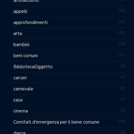
antifascismo
16
appelli
10
approfondimenti
10
arte
19
bambini
17
beni comuni
3
BibliotecaOggetto
2
carceri
6
carnevale
7
casa
6
cinema
28
Comitati d'emergenza per il bene comune
4
danza