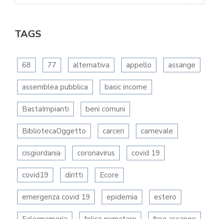
TAGS
68
77
alternativa
appello
assange
assemblea pubblica
basic income
BastaImpianti
beni comuni
BibliotecaOggetto
carceri
carnevale
cisgiordania
coronavirus
covid 19
covid19
diritti
Ecore
emergenza covid 19
epidemia
estero