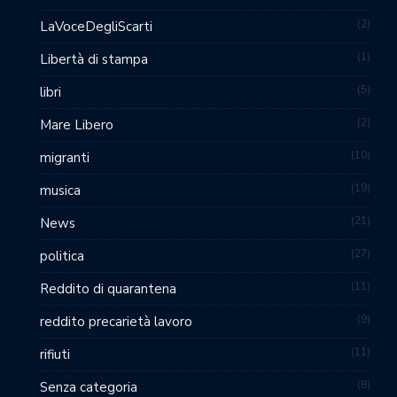
2
LaVoceDegliScarti
1
Libertà di stampa
5
libri
2
Mare Libero
10
migranti
19
musica
21
News
27
politica
11
Reddito di quarantena
9
reddito precarietà lavoro
11
rifiuti
8
Senza categoria