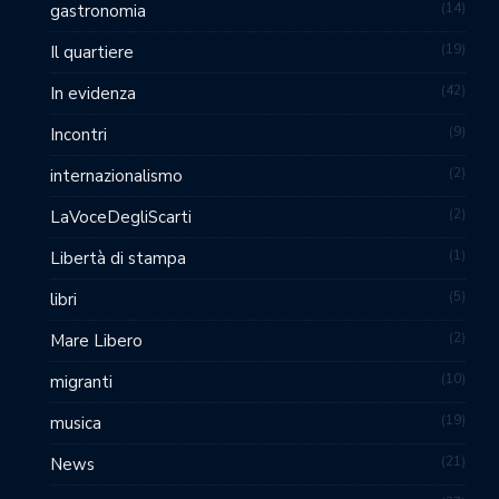
14
gastronomia
19
Il quartiere
42
In evidenza
9
Incontri
2
internazionalismo
2
LaVoceDegliScarti
1
Libertà di stampa
5
libri
2
Mare Libero
10
migranti
19
musica
21
News