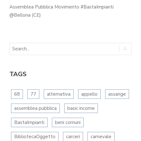
Assemblea Pubblica Movimento #BastaImpianti
@Bellona (CE)
TAGS
68
77
alternativa
appello
assange
assemblea pubblica
basic income
BastaImpianti
beni comuni
BibliotecaOggetto
carceri
carnevale