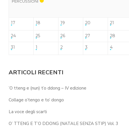
PERCUSSIONI
17
18
19
20
21
24
25
26
27
28
31
1
2
3
4
ARTICOLI RECENTI
’O tteng e (nun) t’o ddong – IV edizione
Collage o’tengo e to’ dongo
La voce degli scarti
O’ TTENG E T’O DDONG (NATALE SENZA STIP) Vol. 3