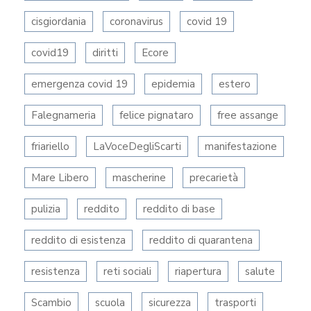
cisgiordania
coronavirus
covid 19
covid19
diritti
Ecore
emergenza covid 19
epidemia
estero
Falegnameria
felice pignataro
free assange
friariello
LaVoceDegliScarti
manifestazione
Mare Libero
mascherine
precarietà
pulizia
reddito
reddito di base
reddito di esistenza
reddito di quarantena
resistenza
reti sociali
riapertura
salute
Scambio
scuola
sicurezza
trasporti