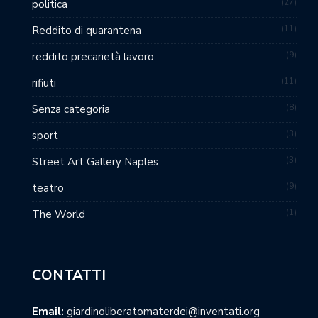
27
politica
11
Reddito di quarantena
9
reddito precarietà lavoro
11
rifiuti
8
Senza categoria
3
sport
3
Street Art Gallery Naples
9
teatro
1
The World
CONTATTI
Email:
giardinoliberatomaterdei@inventati.org