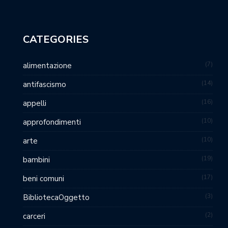
CATEGORIES
7
alimentazione
14
antifascismo
16
appelli
10
approfondimenti
10
arte
19
bambini
17
beni comuni
3
BibliotecaOggetto
2
carceri