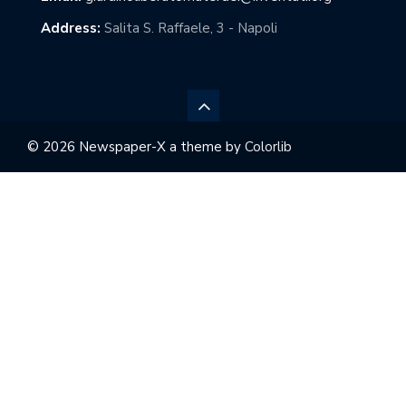
Address:
Salita S. Raffaele, 3 - Napoli
© 2026 Newspaper-X a theme by
Colorlib