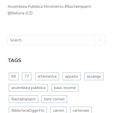
Assemblea Pubblica Movimento #BastaImpianti
@Bellona (CE)
TAGS
68
77
alternativa
appello
assange
assemblea pubblica
basic income
BastaImpianti
beni comuni
BibliotecaOggetto
carceri
carnevale