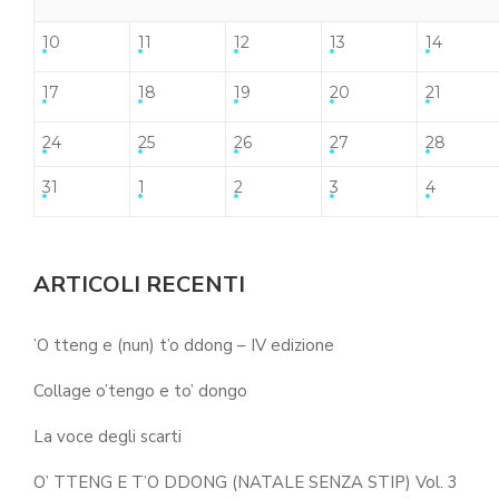
10
11
12
13
14
17
18
19
20
21
24
25
26
27
28
31
1
2
3
4
ARTICOLI RECENTI
’O tteng e (nun) t’o ddong – IV edizione
Collage o’tengo e to’ dongo
La voce degli scarti
O’ TTENG E T’O DDONG (NATALE SENZA STIP) Vol. 3