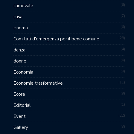
6
carnevale
7
casa
6
cinema
28
Comitati d'emergenza per il bene comune
4
danza
6
donne
8
Economia
11
Economie trasformative
9
Ecore
1
Editorial
22
Eventi
3
Gallery