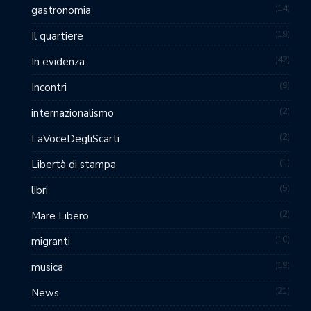
14
gastronomia
19
Il quartiere
42
In evidenza
9
Incontri
2
internazionalismo
2
LaVoceDegliScarti
1
Libertà di stampa
5
libri
2
Mare Libero
10
migranti
19
musica
21
News