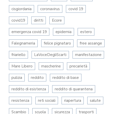
cisgiordania
coronavirus
covid 19
covid19
diritti
Ecore
emergenza covid 19
epidemia
estero
Falegnameria
felice pignataro
free assange
friariello
LaVoceDegliScarti
manifestazione
Mare Libero
mascherine
precarietà
pulizia
reddito
reddito di base
reddito di esistenza
reddito di quarantena
resistenza
reti sociali
riapertura
salute
Scambio
scuola
sicurezza
trasporti