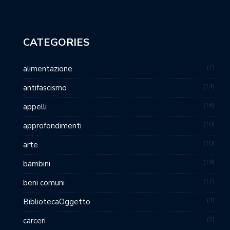
CATEGORIES
7
alimentazione
14
antifascismo
16
appelli
10
approfondimenti
10
arte
19
bambini
17
beni comuni
3
BibliotecaOggetto
2
carceri