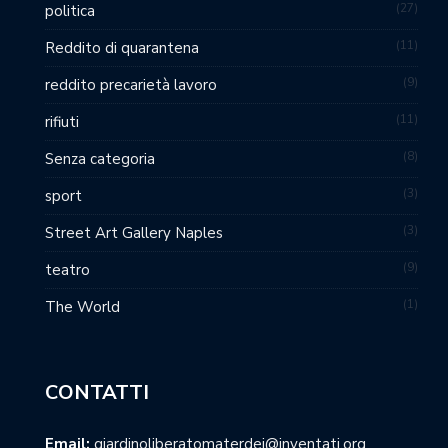
27
politica
11
Reddito di quarantena
9
reddito precarietà lavoro
11
rifiuti
8
Senza categoria
3
sport
3
Street Art Gallery Naples
9
teatro
1
The World
CONTATTI
Email:
giardinoliberatomaterdei@inventati.org