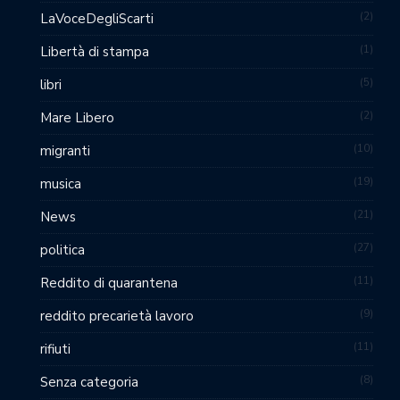
2
LaVoceDegliScarti
1
Libertà di stampa
5
libri
2
Mare Libero
10
migranti
19
musica
21
News
27
politica
11
Reddito di quarantena
9
reddito precarietà lavoro
11
rifiuti
8
Senza categoria