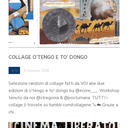
COLLAGE O’TENGO E TO’ DONGO
arte
8 Gennaio 2026
Selezione random di collage fatti da VOI alle due
edizioni di o'tengo e to' dongo by @ecore___. Workshop
tenuto da noi @stregonia & @postumana. TUTTI i
collage li trovate su tumblr.com/collagene 🔪☁️ Grazie a
chi…