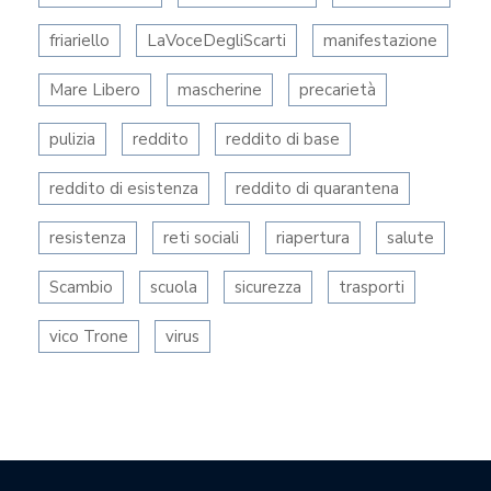
friariello
LaVoceDegliScarti
manifestazione
Mare Libero
mascherine
precarietà
pulizia
reddito
reddito di base
reddito di esistenza
reddito di quarantena
resistenza
reti sociali
riapertura
salute
Scambio
scuola
sicurezza
trasporti
vico Trone
virus