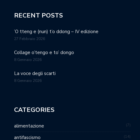
RECENT POSTS
’O tteng e (nun) t’o ddong – IV edizione
27 Febbraio 2026
Collage o’tengo e to’ dongo
8 Gennaio 2026
La voce degli scarti
8 Gennaio 2026
CATEGORIES
7
alimentazione
14
antifascismo