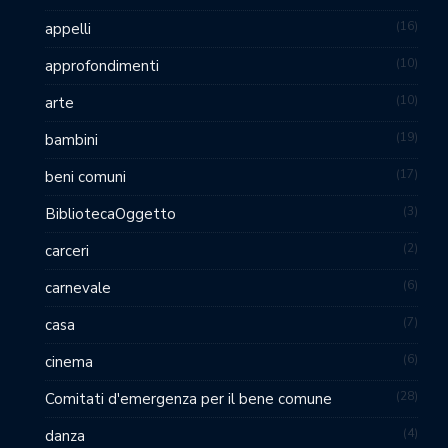
16
appelli
10
approfondimenti
10
arte
19
bambini
17
beni comuni
3
BibliotecaOggetto
2
carceri
6
carnevale
7
casa
6
cinema
28
Comitati d'emergenza per il bene comune
4
danza