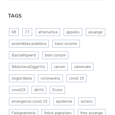
TAGS
68
77
alternativa
appello
assange
assemblea pubblica
basic income
BastaImpianti
beni comuni
BibliotecaOggetto
carceri
carnevale
cisgiordania
coronavirus
covid 19
covid19
diritti
Ecore
emergenza covid 19
epidemia
estero
Falegnameria
felice pignataro
free assange