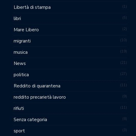
1
Libertà di stampa
5
libri
2
Mare Libero
10
migranti
19
musica
21
News
27
politica
11
Reddito di quarantena
9
reddito precarietà lavoro
11
rifiuti
8
Senza categoria
3
sport