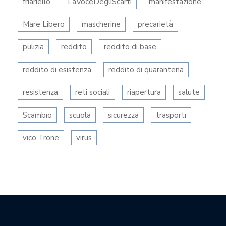
friariello
LaVoceDegliScarti
manifestazione
Mare Libero
mascherine
precarietà
pulizia
reddito
reddito di base
reddito di esistenza
reddito di quarantena
resistenza
reti sociali
riapertura
salute
Scambio
scuola
sicurezza
trasporti
vico Trone
virus