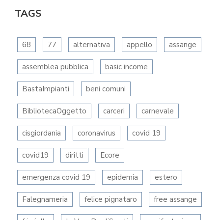
TAGS
68
77
alternativa
appello
assange
assemblea pubblica
basic income
BastaImpianti
beni comuni
BibliotecaOggetto
carceri
carnevale
cisgiordania
coronavirus
covid 19
covid19
diritti
Ecore
emergenza covid 19
epidemia
estero
Falegnameria
felice pignataro
free assange