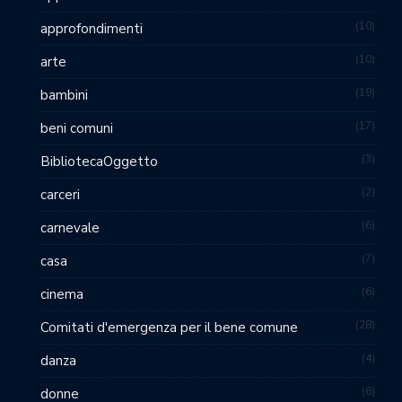
10
approfondimenti
10
arte
19
bambini
17
beni comuni
3
BibliotecaOggetto
2
carceri
6
carnevale
7
casa
6
cinema
28
Comitati d'emergenza per il bene comune
4
danza
6
donne