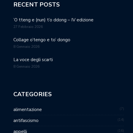
RECENT POSTS
’O tteng e (nun) t’o ddong – IV edizione
27 Febbraio 2026
Collage o’tengo e to’ dongo
8 Gennaio 2026
La voce degli scarti
8 Gennaio 2026
CATEGORIES
7
alimentazione
14
antifascismo
16
appelli