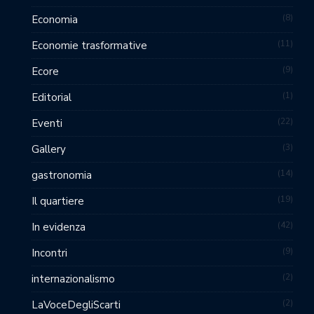
8
Economia
11
Economie trasformative
9
Ecore
1
Editorial
22
Eventi
3
Gallery
14
gastronomia
19
Il quartiere
42
In evidenza
9
Incontri
2
internazionalismo
2
LaVoceDegliScarti