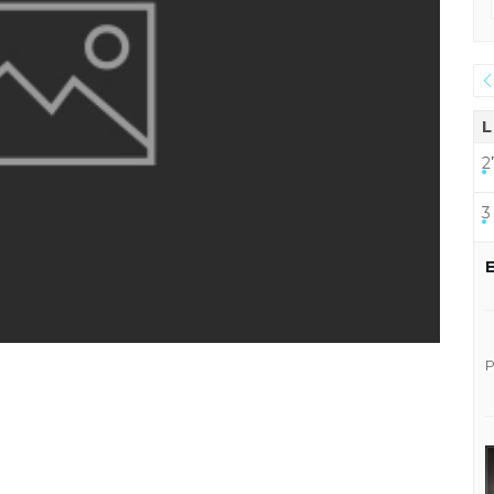
L
2
3