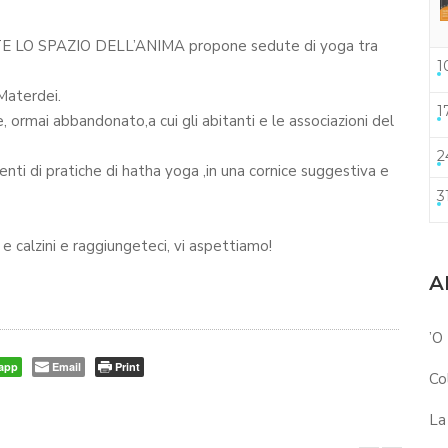
RTE LO SPAZIO DELL’ANIMA propone sedute di yoga tra
1
Materdei.
1
 ormai abbandonato,a cui gli abitanti e le associazioni del
2
ti di pratiche di hatha yoga ,in una cornice suggestiva e
3
e calzini e raggiungeteci, vi aspettiamo!
A
’O
app
Email
Print
Co
La