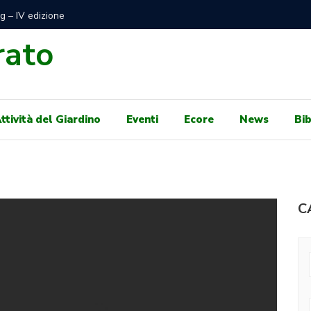
di Mare Libero e gratuito sotto Autorità Portuale per
100 GIO
e concessioni balneari per il 2024
GENNAIO,
rato
ttività del Giardino
Eventi
Ecore
News
Bib
C