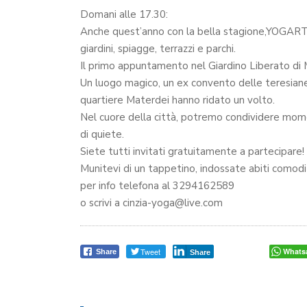
Domani alle 17.30:
Anche quest’anno con la bella stagione,YOGA
giardini, spiagge, terrazzi e parchi.
Il primo appuntamento nel Giardino Liberato di 
Un luogo magico, un ex convento delle teresiane,
quartiere Materdei hanno ridato un volto.
Nel cuore della città, potremo condividere momen
di quiete.
Siete tutti invitati gratuitamente a partecipare!
Munitevi di un tappetino, indossate abiti comodi 
per info telefona al 3294162589
o scrivi a cinzia-yoga@live.com
Tweet
Whats
Share
Share