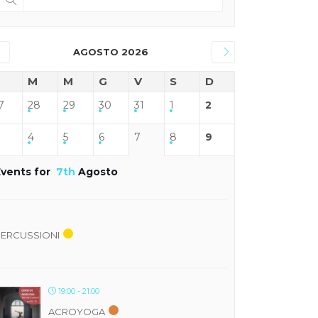
AGOSTO 2026
M
M
G
V
S
D
7
28
29
30
31
1
2
4
5
6
7
8
9
Events for
7th
Agosto
PERCUSSIONI
19:00 - 21:00
ACROYOGA