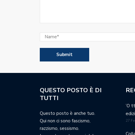
QUESTO POSTO È DI
RE
TUTTI
’O t
Questo posto è anche tuo.
ediz
Qui non ci sono fascismo,
27 Fe
razzismo, sessismo.
Coll