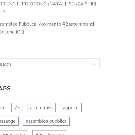
 TTENG E T’O DDONG (NATALE SENZA STIP)
. 3
semblea Pubblica Movimento #BastaImpianti
ellona (CE)
AGS
68
77
alternativa
appello
assange
assemblea pubblica
basic income
BastaImpianti