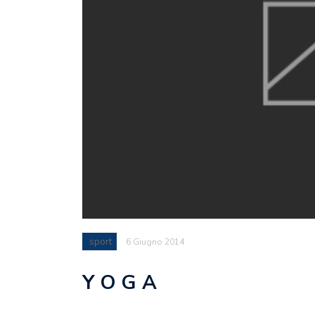
sport
6 Giugno 2014
Y O G A