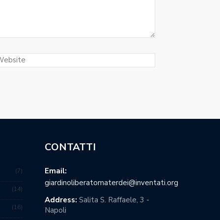
CONTATTI
Email:
7
giardinoliberatomaterdei@inventati.org
14
Address:
Salita S. Raffaele, 3 -
16
Napoli