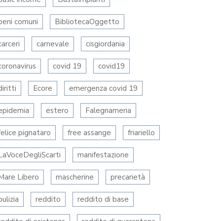
beni comuni
BibliotecaOggetto
carceri
carnevale
cisgiordania
coronavirus
covid 19
covid19
diritti
Ecore
emergenza covid 19
epidemia
estero
Falegnameria
felice pignataro
free assange
friariello
LaVoceDegliScarti
manifestazione
Mare Libero
mascherine
precarietà
pulizia
reddito
reddito di base