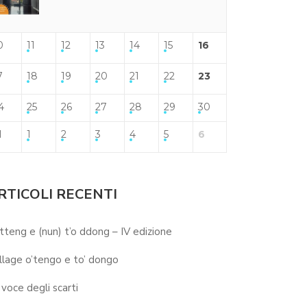
0
11
12
13
14
15
16
7
18
19
20
21
22
23
4
25
26
27
28
29
30
1
1
2
3
4
5
6
RTICOLI RECENTI
 tteng e (nun) t’o ddong – IV edizione
llage o’tengo e to’ dongo
 voce degli scarti