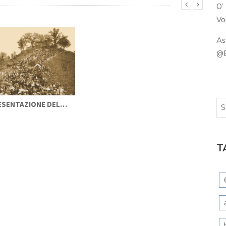
O’
Vol
As
@B
RESENTAZIONE DEL…
T