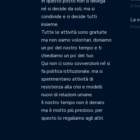
In questo posto non si delega
8 Ge
né si decide da soli, ma si
condivide e si decide tutti
La v
insieme.
8 Ge
Tutte le attività sono gratuite
ma non siamo volontari, doniamo
un po’ del nostro tempo e ti
chiediamo un po’ del tuo.
Qui non ci sono sovvenzioni né si
fa politica istituzionale, ma si
sperimentano attività di
resistenza alla crisi e modelli
nuovi di relazioni umane.
Il nostro tempo non è denaro
ma è molto più prezioso, per
questo lo regaliamo agli altri.