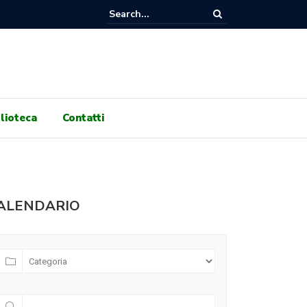
RNI DI GENOCIDIO, 100 GIORNI DI RESISTENZA! ASSEMBLEA PUBBLIC
 ORE 17:30 A GALLERIA PRINCIPE DI NAPOLI!
lioteca
Contatti
ALENDARIO