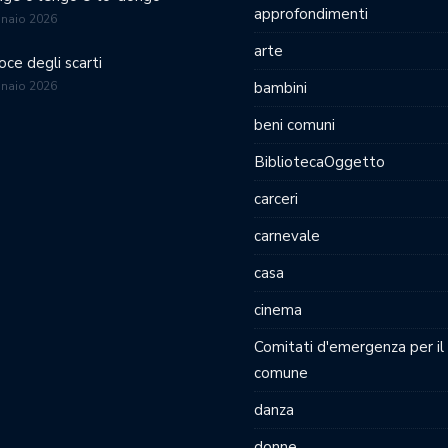
approfondimenti
nnaio 2026
arte
oce degli scarti
nnaio 2026
bambini
beni comuni
BibliotecaOggetto
carceri
carnevale
casa
cinema
Comitati d'emergenza per il
comune
danza
donne