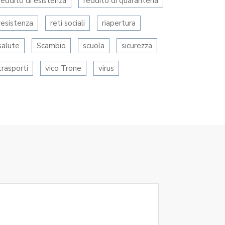
reddito di esistenza
reddito di quarantena
resistenza
reti sociali
riapertura
salute
Scambio
scuola
sicurezza
trasporti
vico Trone
virus