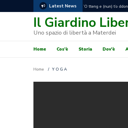
Latest News
Presidio degli attivisti 
consegnare a prorogare l
Il Giardino Libe
Uno spazio di libertà a Materdei
Home
Cos’è
Storia
Dov’è
A
Home
/
Y O G A