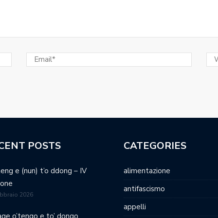
CENT POSTS
CATEGORIES
teng e (nun) t’o ddong – IV
alimentazione
ione
antifascismo
bbraio 2026
appelli
age o’tengo e to’ dongo