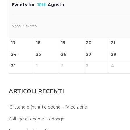
Events for
10th
Agosto
Nessun evento
17
18
19
20
21
24
25
26
27
28
31
1
2
3
4
ARTICOLI RECENTI
’O tteng e (nun) t’o ddong – IV edizione
Collage o’tengo e to’ dongo