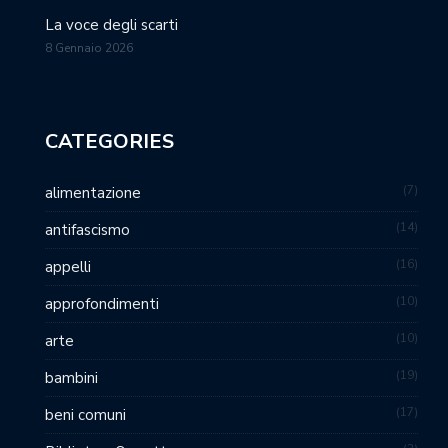
La voce degli scarti
8 Gennaio 2026
CATEGORIES
7
alimentazione
14
antifascismo
16
appelli
10
approfondimenti
10
arte
19
bambini
17
beni comuni