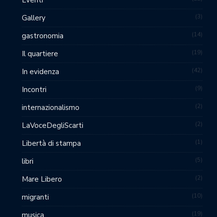
3
Gallery
14
gastronomia
19
Il quartiere
42
In evidenza
9
Incontri
2
internazionalismo
2
LaVoceDegliScarti
1
Libertà di stampa
5
libri
2
Mare Libero
10
migranti
19
musica