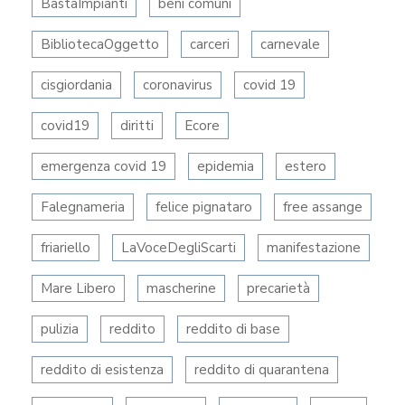
BastaImpianti
beni comuni
BibliotecaOggetto
carceri
carnevale
cisgiordania
coronavirus
covid 19
covid19
diritti
Ecore
emergenza covid 19
epidemia
estero
Falegnameria
felice pignataro
free assange
friariello
LaVoceDegliScarti
manifestazione
Mare Libero
mascherine
precarietà
pulizia
reddito
reddito di base
reddito di esistenza
reddito di quarantena