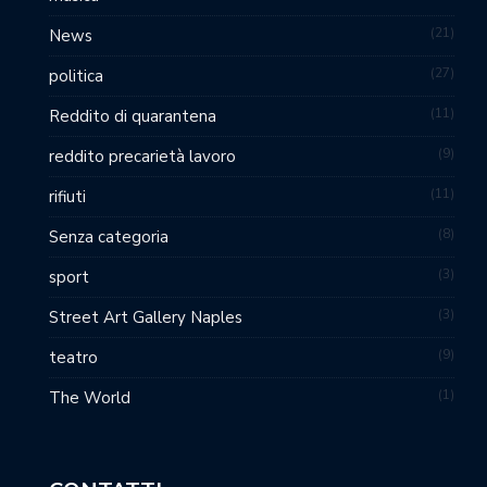
21
News
27
politica
11
Reddito di quarantena
9
reddito precarietà lavoro
11
rifiuti
8
Senza categoria
3
sport
3
Street Art Gallery Naples
9
teatro
1
The World