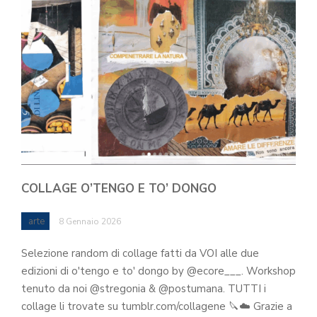
COLLAGE O’TENGO E TO’ DONGO
arte
8 Gennaio 2026
Selezione random di collage fatti da VOI alle due
edizioni di o'tengo e to' dongo by @ecore___. Workshop
tenuto da noi @stregonia & @postumana. TUTTI i
collage li trovate su tumblr.com/collagene 🔪☁️ Grazie a