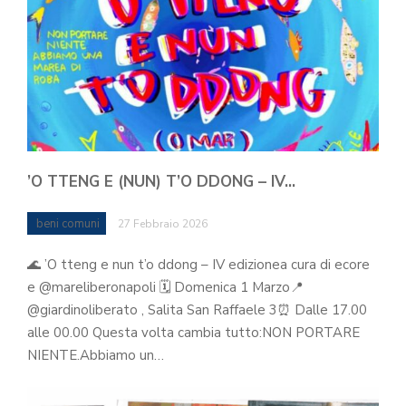
’O TTENG E (NUN) T’O DDONG – IV…
beni comuni
27 Febbraio 2026
🌊 ’O tteng e nun t’o ddong – IV edizionea cura di ecore
e @mareliberonapoli 🗓 Domenica 1 Marzo📍
@giardinoliberato , Salita San Raffaele 3⏰ Dalle 17.00
alle 00.00 Questa volta cambia tutto:NON PORTARE
NIENTE.Abbiamo un…