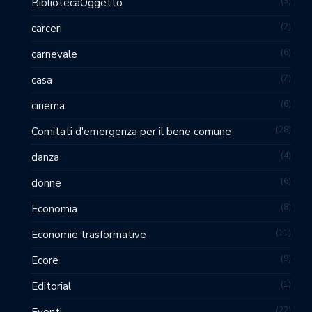
3
BibliotecaOggetto
2
carceri
6
carnevale
7
casa
6
cinema
28
Comitati d'emergenza per il bene comune
4
danza
6
donne
8
Economia
11
Economie trasformative
9
Ecore
1
Editorial
22
Eventi