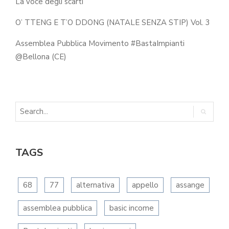
La voce degli scarti
O’ TTENG E T’O DDONG (NATALE SENZA STIP) Vol. 3
Assemblea Pubblica Movimento #BastaImpianti
@Bellona (CE)
TAGS
68
77
alternativa
appello
assange
assemblea pubblica
basic income