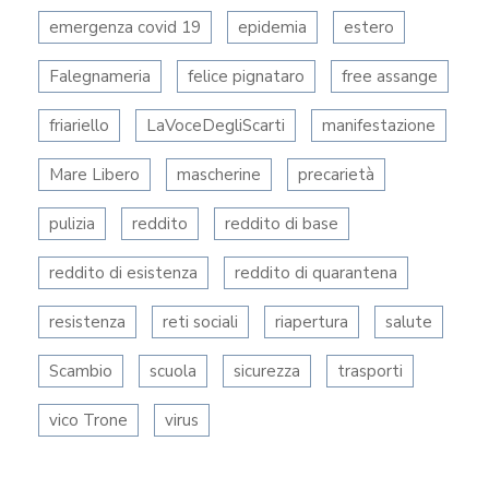
emergenza covid 19
epidemia
estero
Falegnameria
felice pignataro
free assange
friariello
LaVoceDegliScarti
manifestazione
Mare Libero
mascherine
precarietà
pulizia
reddito
reddito di base
reddito di esistenza
reddito di quarantena
resistenza
reti sociali
riapertura
salute
Scambio
scuola
sicurezza
trasporti
vico Trone
virus