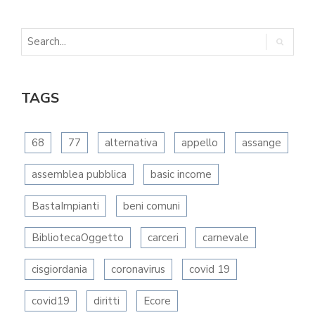
TAGS
68
77
alternativa
appello
assange
assemblea pubblica
basic income
BastaImpianti
beni comuni
BibliotecaOggetto
carceri
carnevale
cisgiordania
coronavirus
covid 19
covid19
diritti
Ecore