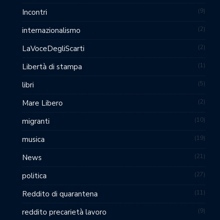
9
Incontri
2
internazionalismo
2
LaVoceDegliScarti
1
Libertà di stampa
5
libri
2
Mare Libero
10
migranti
19
musica
21
News
27
politica
11
Reddito di quarantena
9
reddito precarietà lavoro