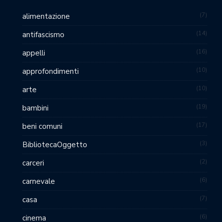
7
alimentazione
14
antifascismo
16
appelli
10
approfondimenti
10
arte
19
bambini
17
beni comuni
3
BibliotecaOggetto
2
carceri
6
carnevale
7
casa
6
cinema