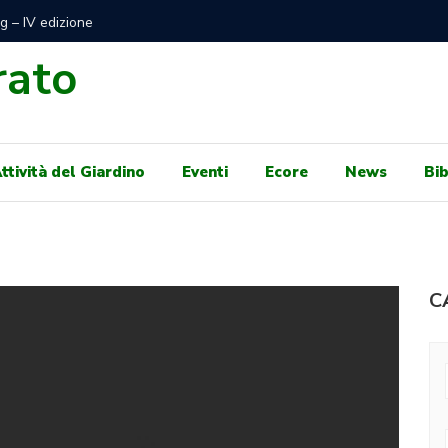
di Mare Libero e gratuito sotto Autorità Portuale per
100 GIO
e concessioni balneari per il 2024
GENNAIO,
rato
ttività del Giardino
Eventi
Ecore
News
Bib
C