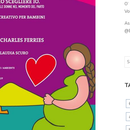
O’
Vol
As
@B
T