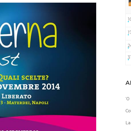
1
1
2
3
A
’O
Co
La