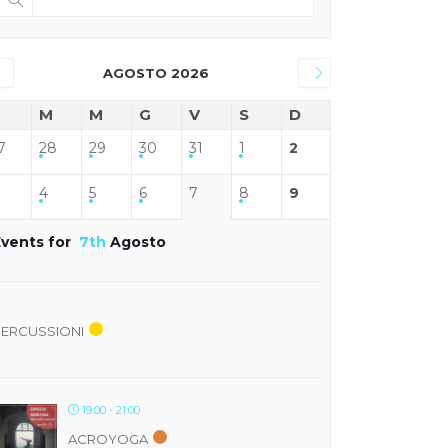
AGOSTO 2026
M
M
G
V
S
D
7
28
29
30
31
1
2
4
5
6
7
8
9
Events for
7th
Agosto
PERCUSSIONI
19:00 - 21:00
ACROYOGA