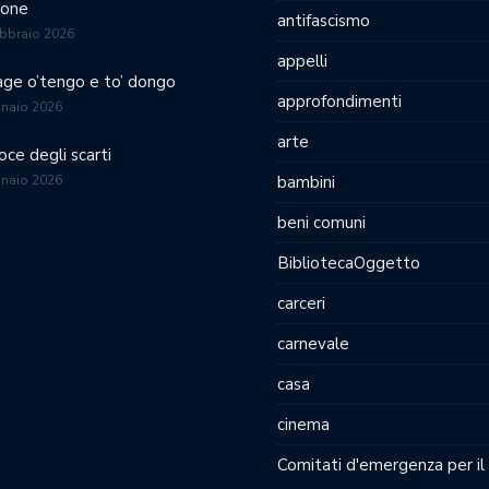
ione
antifascismo
bbraio 2026
appelli
age o’tengo e to’ dongo
approfondimenti
nnaio 2026
arte
oce degli scarti
nnaio 2026
bambini
beni comuni
BibliotecaOggetto
carceri
carnevale
casa
cinema
Comitati d'emergenza per il