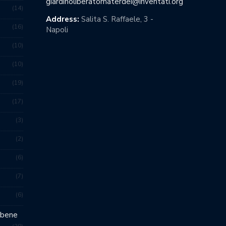
giardinoliberatomaterdei@inventati.org
14
Address:
Salita S. Raffaele, 3 -
16
Napoli
10
10
19
17
3
2
6
7
6
 bene