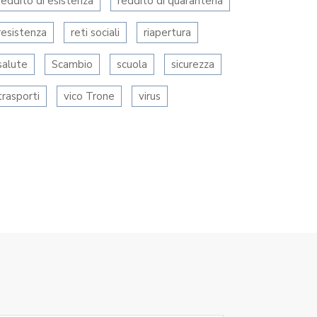
reddito di esistenza
reddito di quarantena
resistenza
reti sociali
riapertura
RGENZA COVID19 – IL
LABORATORIO DI MASCHERE PER
RDINO…
IL…
salute
Scambio
scuola
sicurezza
trasporti
vico Trone
virus