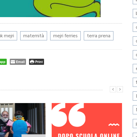
k mejri
maternità
mejri ferries
terra prena
app
Email
Print