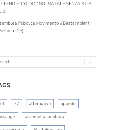
 TTENG E T’O DDONG (NATALE SENZA STIP)
. 3
semblea Pubblica Movimento #BastaImpianti
ellona (CE)
AGS
68
77
alternativa
appello
assange
assemblea pubblica
basic income
BastaImpianti