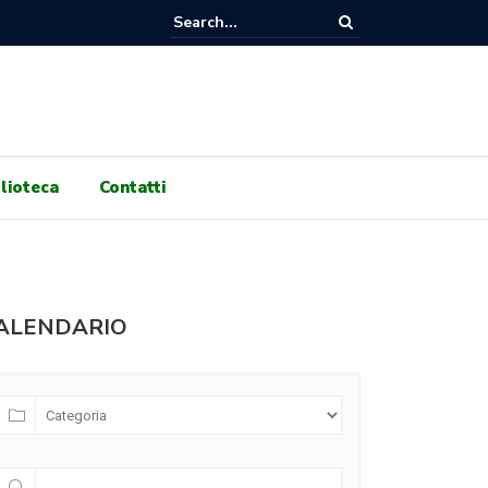
RNI DI GENOCIDIO, 100 GIORNI DI RESISTENZA! ASSEMBLEA PUBBLIC
 ORE 17:30 A GALLERIA PRINCIPE DI NAPOLI!
lioteca
Contatti
ALENDARIO