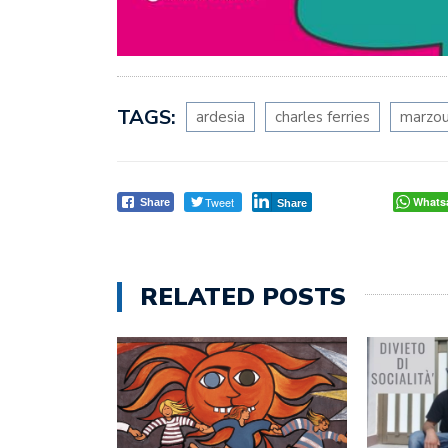
TAGS:
ardesia
charles ferries
marzou
Tweet
Whats
Share
Share
RELATED POSTS