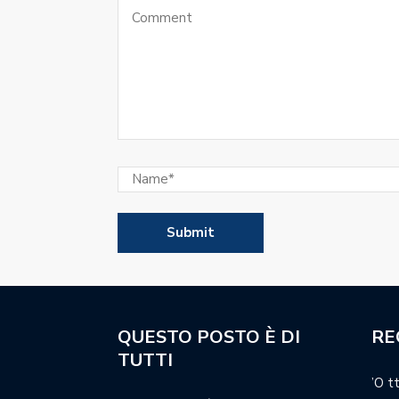
QUESTO POSTO È DI
RE
TUTTI
’O t