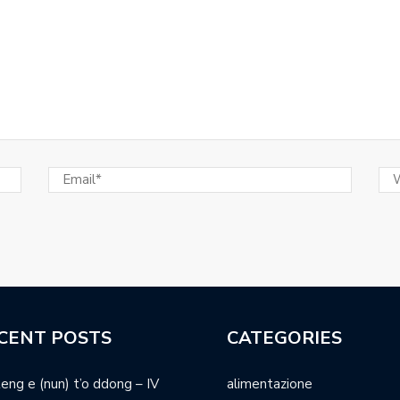
CENT POSTS
CATEGORIES
teng e (nun) t’o ddong – IV
alimentazione