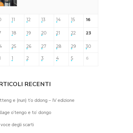
0
11
12
13
14
15
16
7
18
19
20
21
22
23
4
25
26
27
28
29
30
1
1
2
3
4
5
6
RTICOLI RECENTI
 tteng e (nun) t’o ddong – IV edizione
llage o’tengo e to’ dongo
 voce degli scarti