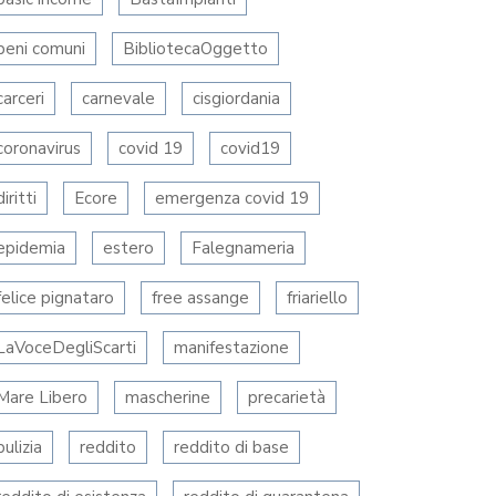
beni comuni
BibliotecaOggetto
carceri
carnevale
cisgiordania
coronavirus
covid 19
covid19
diritti
Ecore
emergenza covid 19
epidemia
estero
Falegnameria
felice pignataro
free assange
friariello
LaVoceDegliScarti
manifestazione
Mare Libero
mascherine
precarietà
pulizia
reddito
reddito di base