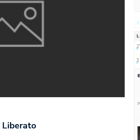
L
2
3
 Liberato