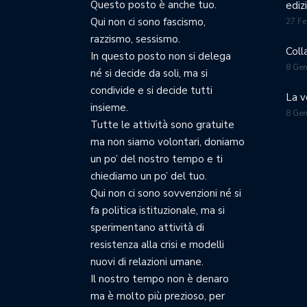
Questo posto è anche tuo.
ediz
Qui non ci sono fascismo,
27 Fe
razzismo, sessismo.
Coll
In questo posto non si delega
8 Ge
né si decide da soli, ma si
condivide e si decide tutti
La v
insieme.
8 Ge
Tutte le attività sono gratuite
ma non siamo volontari, doniamo
un po’ del nostro tempo e ti
chiediamo un po’ del tuo.
Qui non ci sono sovvenzioni né si
fa politica istituzionale, ma si
sperimentano attività di
resistenza alla crisi e modelli
nuovi di relazioni umane.
Il nostro tempo non è denaro
ma è molto più prezioso, per