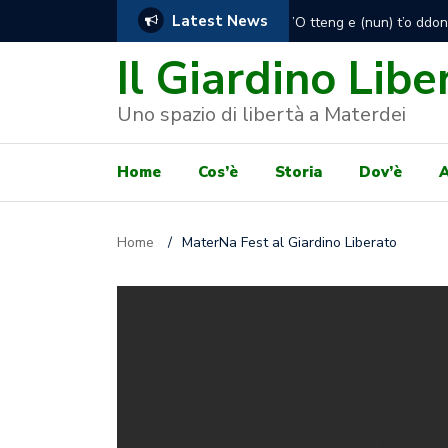
Latest News
Presidio degli attivisti 
consegnare a prorogare l
Il Giardino Libe
Uno spazio di libertà a Materdei
Home
Cos’è
Storia
Dov’è
A
Home
/
MaterNa Fest al Giardino Liberato